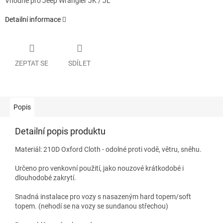
Vhodné pro Jeep Wrangler JK / JL
Detailní informace
ZEPTAT SE
SDÍLET
Popis
Detailní popis produktu
Materiál: 210D Oxford Cloth - odolné proti vodě, větru, sněhu.
Určeno pro venkovní použití, jako nouzové krátkodobé i
dlouhodobé zakrytí.
Snadná instalace pro vozy s nasazeným hard topem/soft
topem. (nehodí se na vozy se sundanou střechou)