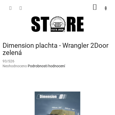
Přejít
NÁKUP
na
obsah
KOŠÍK
Dimension plachta - Wrangler 2Door
zelená
93/S26
Průměrné
Neohodnoceno
Podrobnosti hodnocení
hodnocení
produktu
je
0,0
z
5
hvězdiček.