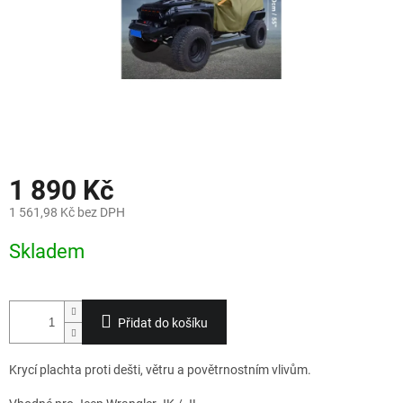
1 890 Kč
1 561,98 Kč bez DPH
Měrná
Skladem
cena:
Přidat do košíku
Krycí plachta proti dešti, větru a povětrnostním vlivům.