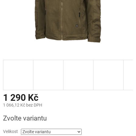
1 290 Kč
1 066,12 Kč bez DPH
Měrná
Zvolte variantu
cena:
Velikost