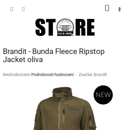
Přejít
NÁKUP
na
obsah
KOŠÍK
Brandit - Bunda Fleece Ripstop
Jacket oliva
Průměrné
Neohodnoceno
Podrobnosti hodnocení
Značka:
Brandit
hodnocení
produktu
je
0,0
z
5
hvězdiček.