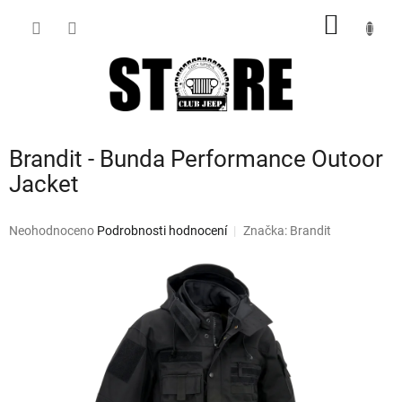
Přejít
NÁKUP
na
obsah
KOŠÍK
Brandit - Bunda Performance Outoor
Jacket
Průměrné
Neohodnoceno
Podrobnosti hodnocení
Značka:
Brandit
hodnocení
produktu
je
0,0
z
5
hvězdiček.