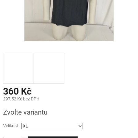
360 Kč
297,52 Kč bez DPH
Měrná
Zvolte variantu
cena:
Velikost