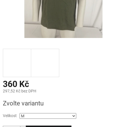
360 Kč
297,52 Kč bez DPH
Měrná
Zvolte variantu
cena:
Velikost