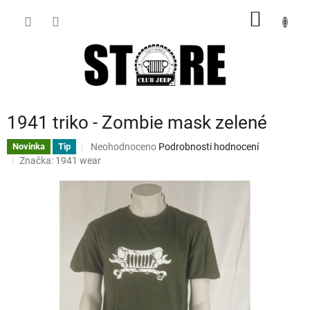
Přejít
NÁKUP
na
obsah
KOŠÍK
1941 triko - Zombie mask zelené
Průměrné
Neohodnoceno
Podrobnosti hodnocení
Novinka
Tip
hodnocení
Značka:
1941 wear
produktu
je
0,0
z
5
hvězdiček.