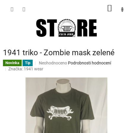
Přejít
NÁKUP
na
obsah
KOŠÍK
1941 triko - Zombie mask zelené
Průměrné
Neohodnoceno
Podrobnosti hodnocení
Novinka
Tip
hodnocení
Značka:
1941 wear
produktu
je
0,0
z
5
hvězdiček.