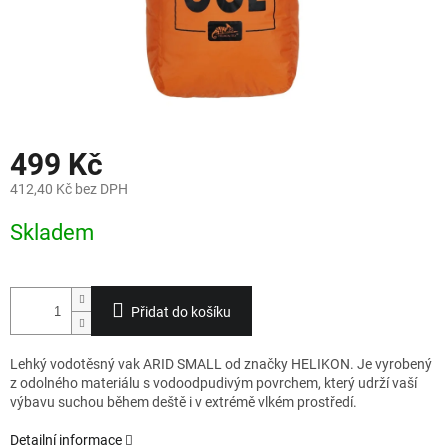
499 Kč
412,40 Kč bez DPH
Měrná
Skladem
cena:
Přidat do košíku
Lehký vodotěsný vak ARID SMALL od značky HELIKON. Je vyrobený
z odolného materiálu s vodoodpudivým povrchem, který udrží vaší
výbavu suchou během deště i v extrémě vlkém prostředí.
Detailní informace