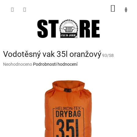
Přejít
NÁKUP
na
obsah
KOŠÍK
Vodotěsný vak 35l oranžový
93/S8
Průměrné
Neohodnoceno
Podrobnosti hodnocení
hodnocení
produktu
je
0,0
z
5
hvězdiček.