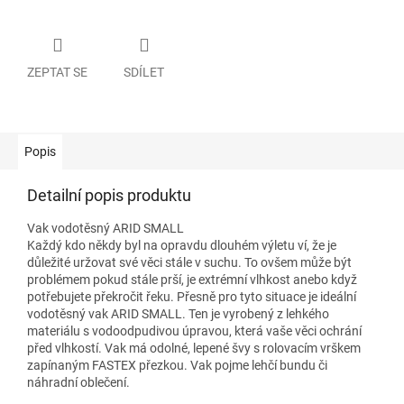
ZEPTAT SE
SDÍLET
Popis
Detailní popis produktu
Vak vodotěsný ARID SMALL
Každý kdo někdy byl na opravdu dlouhém výletu ví, že je
důležité uržovat své věci stále v suchu. To ovšem může být
problémem pokud stále prší, je extrémní vlhkost anebo když
potřebujete překročit řeku. Přesně pro tyto situace je ideální
vodotěsný vak ARID SMALL. Ten je vyrobený z lehkého
materiálu s vodoodpudivou úpravou, která vaše věci ochrání
před vlhkostí. Vak má odolné, lepené švy s rolovacím vrškem
zapínaným FASTEX přezkou. Vak pojme lehčí bundu či
náhradní oblečení.