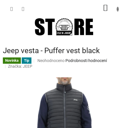
Přejít
NÁKUP
na
obsah
KOŠÍK
Jeep vesta - Puffer vest black
Průměrné
Neohodnoceno
Podrobnosti hodnocení
Novinka
Tip
hodnocení
Značka:
JEEP
produktu
je
0,0
z
5
hvězdiček.