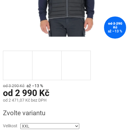
od 3 290
Kč
až –13 %
od 3 290 Kč
až –13 %
od
2 990 Kč
od
2 471,07 Kč
bez DPH
Měrná
Zvolte variantu
cena:
Velikost