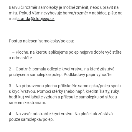
Barvu či rozměr samolepky je možné změnit, nebo upravit na
míru. Pokud Vám nevyhovuje barva/rozměr v nabídce, pište na
mail
standa@clubjeep.cz
.
Postup nalepení samolepky/polepu:
1 – Plochu, na kterou aplikujeme polep nejprve dobře vyčistěte
a odmastěte.
2 – Opatrně, pomalu odlepte krycí vrstvu, na které zůstává
přichycena samolepka/polep. Podkladový papír vyhoďte.
3 – Na připravenou plochu přitiskněte samolepku/polep spolu
s krycí vrstvou. Pomocí stěrky (nebo např. kreditní karty, ruky,
hadříku) vytlačujte vzduch a přilepujte samolepku od středu
směrem ke stranám.
4 – Na závěr odstraňte krycí vrstvu. Na ploše tak zůstává
pouze samolepka/polep.