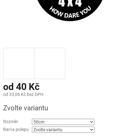
od
40 Kč
od
33,06 Kč
bez DPH
Měrná
Zvolte variantu
cena:
Rozměr
Barva polepu