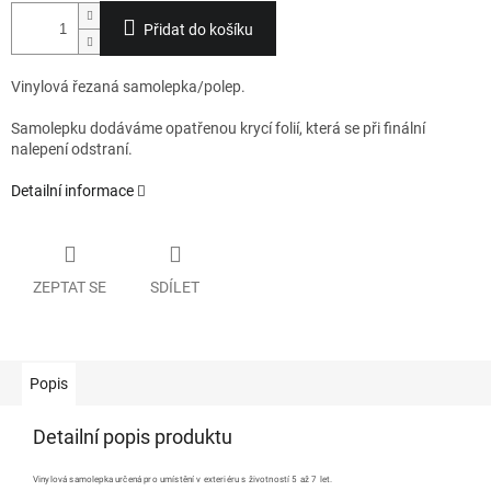
Přidat do košíku
Vinylová řezaná samolepka/polep.
Samolepku dodáváme opatřenou krycí folií, která se při finální
nalepení odstraní.
Detailní informace
ZEPTAT SE
SDÍLET
Popis
Detailní popis produktu
Vinylová samolepka určená pro umístění v exteriéru s životností 5 až 7 let.