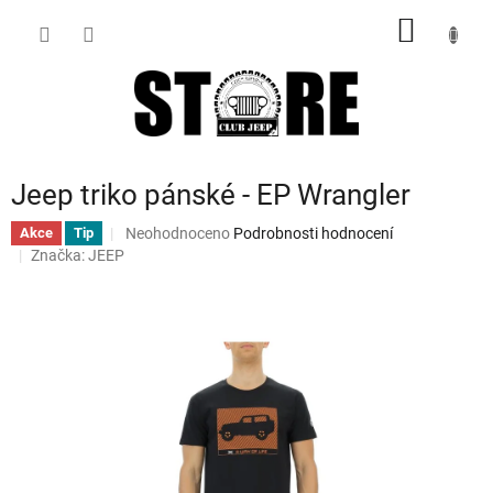
Přejít
NÁKUP
na
obsah
KOŠÍK
Jeep triko pánské - EP Wrangler
Průměrné
Neohodnoceno
Podrobnosti hodnocení
Akce
Tip
hodnocení
Značka:
JEEP
produktu
je
0,0
z
5
hvězdiček.