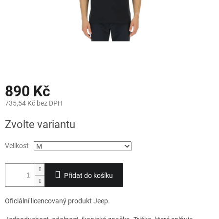
890 Kč
735,54 Kč bez DPH
Měrná
Zvolte variantu
cena:
Velikost
Přidat do košíku
Oficiální licencovaný produkt Jeep.