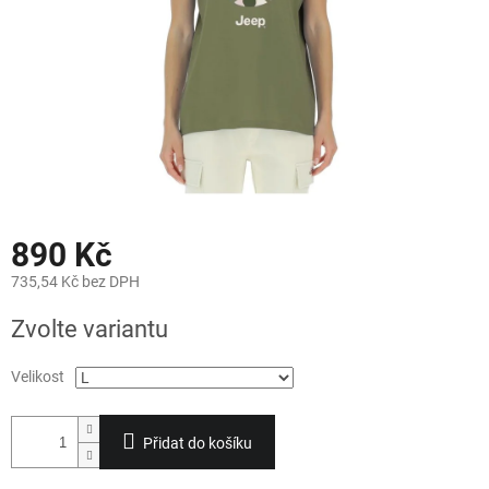
890 Kč
735,54 Kč bez DPH
Měrná
Zvolte variantu
cena:
Velikost
Přidat do košíku