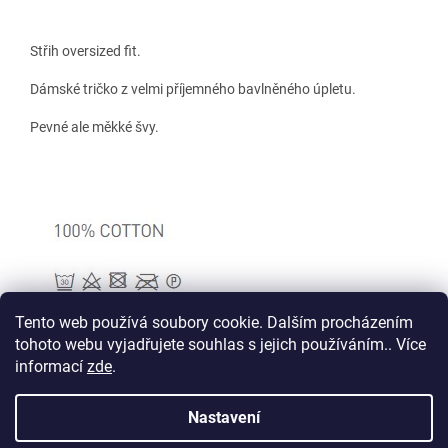
Střih oversized fit.
Dámské tričko z velmi příjemného bavlněného úpletu.
Pevné ale měkké švy.
Tento web používá soubory cookie. Dalším procházením
tohoto webu vyjadřujete souhlas s jejich používáním.. Více
informací
zde
.
Z
á
Nastavení
Vytvořil Shoptet
p