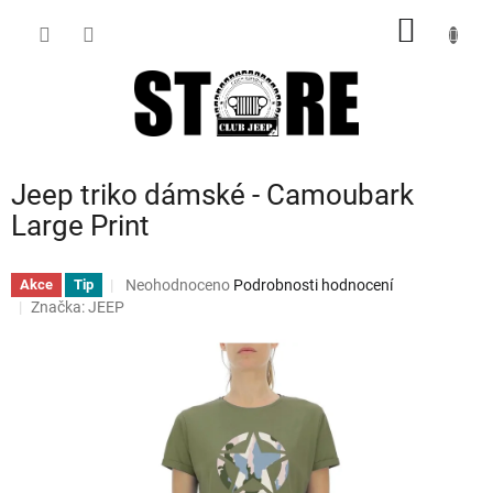
Přejít
NÁKUP
na
obsah
KOŠÍK
Jeep triko dámské - Camoubark
Large Print
Průměrné
Neohodnoceno
Podrobnosti hodnocení
Akce
Tip
hodnocení
Značka:
JEEP
produktu
je
0,0
z
5
hvězdiček.