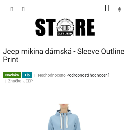
Přejít
NÁKUP
na
obsah
KOŠÍK
Jeep mikina dámská - Sleeve Outline
Print
Průměrné
Neohodnoceno
Podrobnosti hodnocení
Novinka
Tip
hodnocení
Značka:
JEEP
produktu
je
0,0
z
5
hvězdiček.