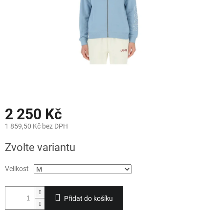
2 250 Kč
1 859,50 Kč bez DPH
Měrná
Zvolte variantu
cena:
Velikost
Přidat do košíku