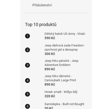
Příslušenství
Top 10 produktů
Dětský batoh US Army - khaki
590 Kč
Jeep dárková sada Freedom -
sprchový gel a deospray
300 Kč
Jeep triko pánské - Jeep
Adventure Emblem
890 Kč
Jeep triko dámské -
Camoubark Large Print
890 Kč
Hrnek smalt - Willys bílý
320 Kč
Samolepka - Built not Bought
50 Kč