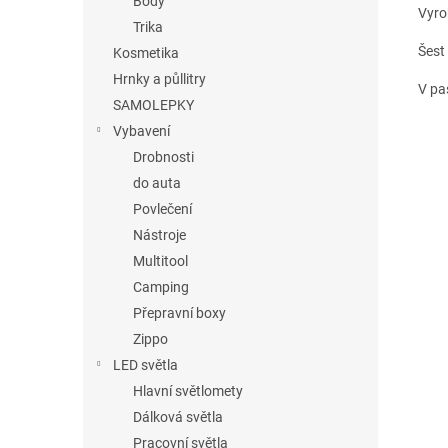
Body
Vyro
Trika
Šest
Kosmetika
Hrnky a půllitry
V pa
SAMOLEPKY
Vybavení
Drobnosti
do auta
Povlečení
Nástroje
Multitool
Camping
Přepravní boxy
Zippo
LED světla
Hlavní světlomety
Dálková světla
Pracovní světla