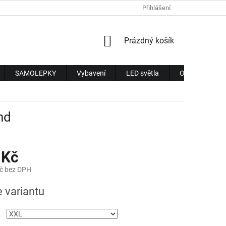
Přihlášení
NÁKUPNÍ
Prázdný košík
KOŠÍK
SAMOLEPKY
Vybavení
LED světla
Obchodní pod
nd
 Kč
č bez DPH
e variantu