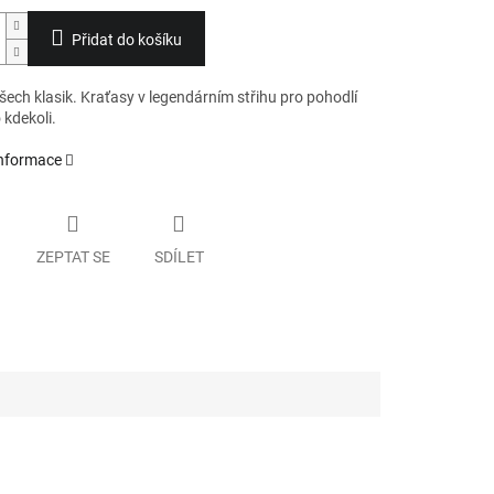
Přidat do košíku
šech klasik. Kraťasy v legendárním střihu pro pohodlí
 kdekoli.
informace
ZEPTAT SE
SDÍLET