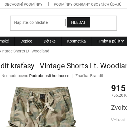
OBCHODNÍ PODMÍNKY
PODMÍNKY OCHRANY OSOBNÍCH ÚDAJŮ
HLEDAT
mské
Čepice
Dětské
Kosmetika
Hrnky a půllitry
 Vintage Shorts Lt. Woodland
dit kraťasy - Vintage Shorts Lt. Woodla
Průměrné
Neohodnoceno
Podrobnosti hodnocení
Značka:
Brandit
hodnocení
915
produktu
je
756,20 K
0,0
z
Měrná
Zvolt
5
cena:
hvězdiček.
Velikost