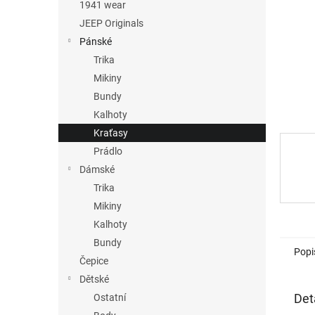
n
1941 wear
e
JEEP Originals
l
Pánské
Trika
Mikiny
Bundy
Kalhoty
Kraťasy
Prádlo
Dámské
Trika
Mikiny
Kalhoty
Bundy
Popi
Čepice
Dětské
Det
Ostatní